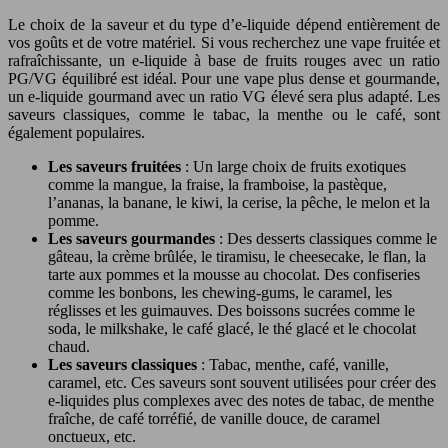
Le choix de la saveur et du type d’e-liquide dépend entièrement de
vos goûts et de votre matériel. Si vous recherchez une vape fruitée et
rafraîchissante, un e-liquide à base de fruits rouges avec un ratio
PG/VG équilibré est idéal. Pour une vape plus dense et gourmande,
un e-liquide gourmand avec un ratio VG élevé sera plus adapté. Les
saveurs classiques, comme le tabac, la menthe ou le café, sont
également populaires.
Les saveurs fruitées
: Un large choix de fruits exotiques
comme la mangue, la fraise, la framboise, la pastèque,
l’ananas, la banane, le kiwi, la cerise, la pêche, le melon et la
pomme.
Les saveurs gourmandes
: Des desserts classiques comme le
gâteau, la crème brûlée, le tiramisu, le cheesecake, le flan, la
tarte aux pommes et la mousse au chocolat. Des confiseries
comme les bonbons, les chewing-gums, le caramel, les
réglisses et les guimauves. Des boissons sucrées comme le
soda, le milkshake, le café glacé, le thé glacé et le chocolat
chaud.
Les saveurs classiques
: Tabac, menthe, café, vanille,
caramel, etc. Ces saveurs sont souvent utilisées pour créer des
e-liquides plus complexes avec des notes de tabac, de menthe
fraîche, de café torréfié, de vanille douce, de caramel
onctueux, etc.