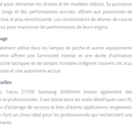
pour alimenter les drones et les modèles réduits. Sa puissanc
s longs et des performances accrues, offrant aux passionnés d
ive et plus enrichissante. Les constructeurs de drones de cours
t accu pour maximiser les performances de leurs engins.
rage
ement utilisé dans les lampes de poche et autres équipement
omie offrent une luminosité intense et une durée d’utilisatio
oche tactiques et de lampes frontales intègrent souvent cet acc
imale et une autonomie accrue.
nelles
blic, l’accu 21700 Samsung 5000mAh trouve également de
t professionnels. Il est utilisé dans les outils électriques sans fil
 d’éclairage de secours et bien d’autres applications exigeantes
 en font un choix idéal pour les professionnels qui recherchent un
rmante.