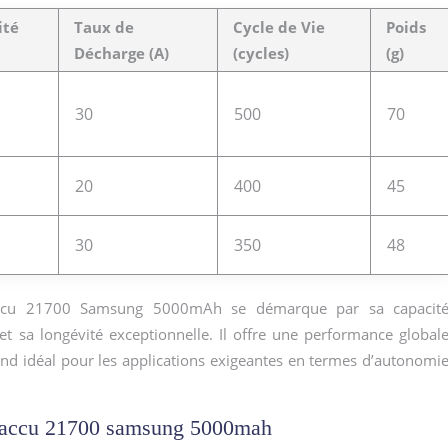
ité
Taux de
Cycle de Vie
Poids
Décharge (A)
(cycles)
(g)
30
500
70
20
400
45
30
350
48
accu 21700 Samsung 5000mAh se démarque par sa capacit
t sa longévité exceptionnelle. Il offre une performance global
rend idéal pour les applications exigeantes en termes d’autonomi
e l’accu 21700 samsung 5000mah