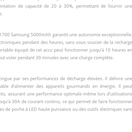
ntation de capacité de 20 à 30%, permettant de fournir un
e.
21700 Samsung 5000mAh garantit une autonomie exceptionnelle
lectroniques pendant des heures, sans vous soucier de la recharg
rtable équipé de cet accu peut fonctionner jusqu’à 10 heures e
peut voler pendant 30 minutes avec une charge complète.
gue par ses performances de décharge élevées. Il délivre un
able d’alimenter des appareils gourmands en énergie. Il peu
ts, assurant une performance optimale même lors d’utilisation
jusqu’à 30A de courant continu, ce qui permet de faire fonctionne
s de poche à LED haute puissance ou des outils électriques san