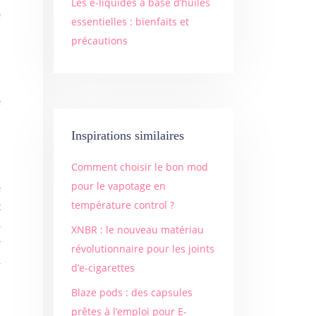
Les e-liquides à base d’huiles
e
essentielles : bienfaits et
précautions
.
e
n
Inspirations similaires
Comment choisir le bon mod
pour le vapotage en
e
température control ?
t
s
XNBR : le nouveau matériau
r
révolutionnaire pour les joints
s
d’e-cigarettes
Blaze pods : des capsules
prêtes à l’emploi pour E-