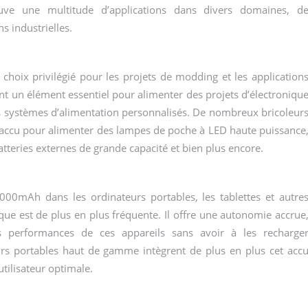
e une multitude d’applications dans divers domaines, d
s industrielles.
oix privilégié pour les projets de modding et les application
nt un élément essentiel pour alimenter des projets d’électroniqu
s systèmes d’alimentation personnalisés. De nombreux bricoleur
et accu pour alimenter des lampes de poche à LED haute puissance
atteries externes de grande capacité et bien plus encore.
000mAh dans les ordinateurs portables, les tablettes et autre
ue est de plus en plus fréquente. Il offre une autonomie accrue
s performances de ces appareils sans avoir à les recharge
urs portables haut de gamme intègrent de plus en plus cet acc
utilisateur optimale.