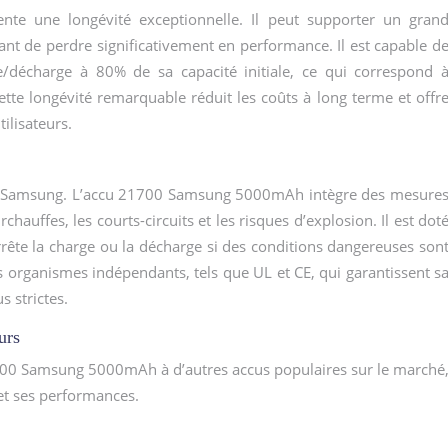
e une longévité exceptionnelle. Il peut supporter un gran
t de perdre significativement en performance. Il est capable d
e/décharge à 80% de sa capacité initiale, ce qui correspond 
ette longévité remarquable réduit les coûts à long terme et offr
tilisateurs.
our Samsung. L’accu 21700 Samsung 5000mAh intègre des mesure
hauffes, les courts-circuits et les risques d’explosion. Il est dot
rrête la charge ou la décharge si des conditions dangereuses son
es organismes indépendants, tels que UL et CE, qui garantissent s
 strictes.
urs
700 Samsung 5000mAh à d’autres accus populaires sur le marché
et ses performances.