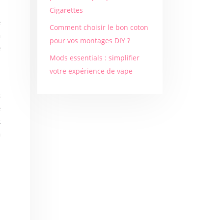
d
Cigarettes
e
Comment choisir le bon coton
à
pour vos montages DIY ?
e
Mods essentials : simplifier
votre expérience de vape
s
é
t
a
,