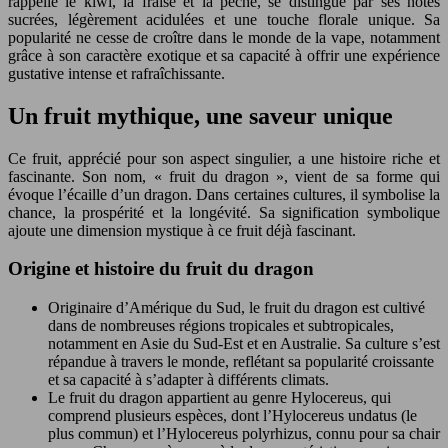
rappelle le kiwi, la fraise et la pêche, se distingue par ses notes
sucrées, légèrement acidulées et une touche florale unique. Sa
popularité ne cesse de croître dans le monde de la vape, notamment
grâce à son caractère exotique et sa capacité à offrir une expérience
gustative intense et rafraîchissante.
Un fruit mythique, une saveur unique
Ce fruit, apprécié pour son aspect singulier, a une histoire riche et
fascinante. Son nom, « fruit du dragon », vient de sa forme qui
évoque l’écaille d’un dragon. Dans certaines cultures, il symbolise la
chance, la prospérité et la longévité. Sa signification symbolique
ajoute une dimension mystique à ce fruit déjà fascinant.
Origine et histoire du fruit du dragon
Originaire d’Amérique du Sud, le fruit du dragon est cultivé
dans de nombreuses régions tropicales et subtropicales,
notamment en Asie du Sud-Est et en Australie. Sa culture s’est
répandue à travers le monde, reflétant sa popularité croissante
et sa capacité à s’adapter à différents climats.
Le fruit du dragon appartient au genre Hylocereus, qui
comprend plusieurs espèces, dont l’Hylocereus undatus (le
plus commun) et l’Hylocereus polyrhizus, connu pour sa chair