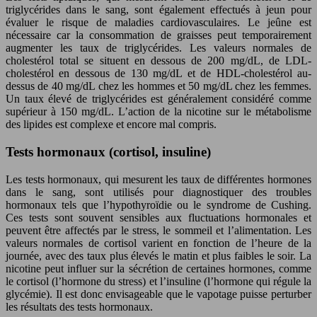
triglycérides dans le sang, sont également effectués à jeun pour
évaluer le risque de maladies cardiovasculaires. Le jeûne est
nécessaire car la consommation de graisses peut temporairement
augmenter les taux de triglycérides. Les valeurs normales de
cholestérol total se situent en dessous de 200 mg/dL, de LDL-
cholestérol en dessous de 130 mg/dL et de HDL-cholestérol au-
dessus de 40 mg/dL chez les hommes et 50 mg/dL chez les femmes.
Un taux élevé de triglycérides est généralement considéré comme
supérieur à 150 mg/dL. L’action de la nicotine sur le métabolisme
des lipides est complexe et encore mal compris.
Tests hormonaux (cortisol, insuline)
Les tests hormonaux, qui mesurent les taux de différentes hormones
dans le sang, sont utilisés pour diagnostiquer des troubles
hormonaux tels que l’hypothyroïdie ou le syndrome de Cushing.
Ces tests sont souvent sensibles aux fluctuations hormonales et
peuvent être affectés par le stress, le sommeil et l’alimentation. Les
valeurs normales de cortisol varient en fonction de l’heure de la
journée, avec des taux plus élevés le matin et plus faibles le soir. La
nicotine peut influer sur la sécrétion de certaines hormones, comme
le cortisol (l’hormone du stress) et l’insuline (l’hormone qui régule la
glycémie). Il est donc envisageable que le vapotage puisse perturber
les résultats des tests hormonaux.