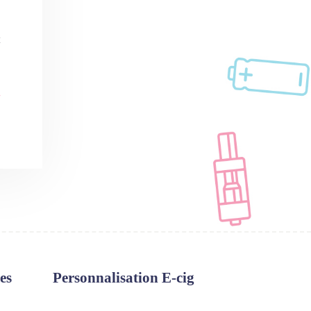
n
t
es
Personnalisation E-cig