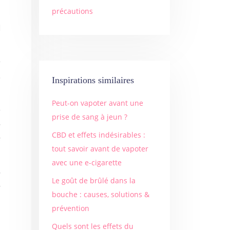
précautions
.
l
r
s
Inspirations similaires
Peut-on vapoter avant une
r
prise de sang à jeun ?
e
CBD et effets indésirables :
e
tout savoir avant de vapoter
avec une e-cigarette
e
Le goût de brûlé dans la
e
bouche : causes, solutions &
prévention
Quels sont les effets du