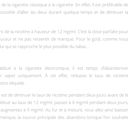
e la cigarette classique à le-cigarette. En effet, il est préférable d
 possible d’allier les deux durant quelque temps et de diminuer l
t de la nicotine à hauteur de 12 mg/ml. C’est la dose parfaite pou
douceur et ne pas ressentir de manque. Pour le goût, comme nou
lui qui se rapproche le plus possible du tabac.
itué à la cigarette électronique, il est temps d’abandonne
our vaper uniquement. À cet effet, réduisez le taux de nicotin
otre eliquide.
 est de diminuer le taux de nicotine pendant deux jours avant de l
abitué au taux de 12 mg/ml, passez à 6 mg/ml pendant deux jours
, augmentez à 9 mg/ml. Au fur et à mesure, vous allez ainsi baisse
u manque, la source principale des abandons lorsque l’on souhait