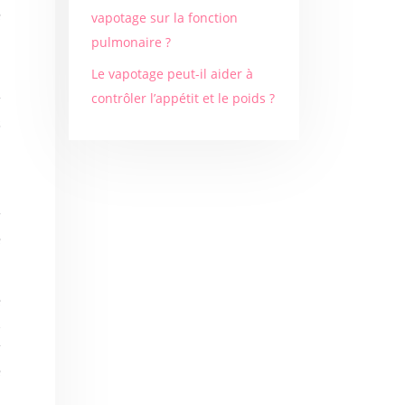
e
vapotage sur la fonction
a
pulmonaire ?
Le vapotage peut-il aider à
contrôler l’appétit et le poids ?
r
s
r
e
e
,
r
e