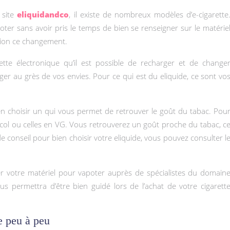
 site
eliquidandco
, il existe de nombreux modèles d’e-cigarette
er sans avoir pris le temps de bien se renseigner sur le matérie
tion ce changement.
tte électronique qu’il est possible de recharger et de change
er au grès de vos envies. Pour ce qui est du eliquide, ce sont vo
en choisir un qui vous permet de retrouver le goût du tabac. Pou
lycol ou celles en VG. Vous retrouverez un goût proche du tabac, c
 de conseil pour bien choisir votre eliquide, vous pouvez consulter l
eter votre matériel pour vapoter auprès de spécialistes du domain
vous permettra d’être bien guidé lors de l’achat de votre cigarett
e peu à peu